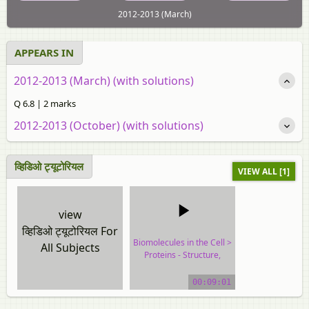
2012-2013 (March)
APPEARS IN
2012-2013 (March) (with solutions)
Q 6.8 | 2 marks
2012-2013 (October) (with solutions)
व्हिडिओ ट्यूटोरियल
VIEW ALL [1]
view
व्हिडिओ ट्यूटोरियल For
Biomolecules in the Cell >
All Subjects
Proteins - Structure,
Classification and
Functions
00:09:01
video tutorial