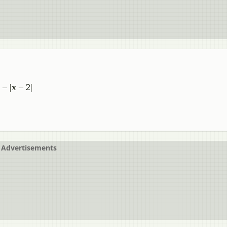
 – |x – 2|
Advertisements