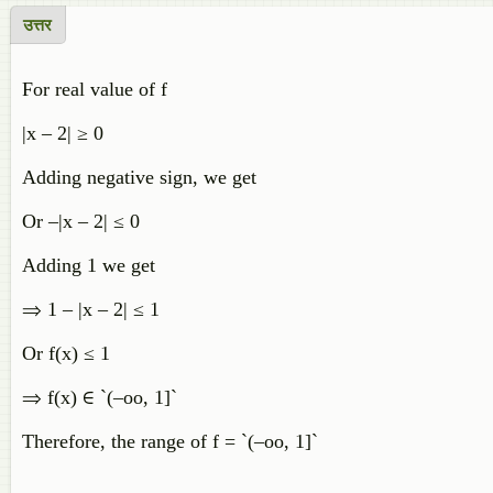
उत्तर
For real value of f
|x – 2| ≥ 0
Adding negative sign, we get
Or –|x – 2| ≤ 0
Adding 1 we get
⇒ 1 – |x – 2| ≤ 1
Or f(x) ≤ 1
⇒ f(x) ∈ `(–oo, 1]`
Therefore, the range of f = `(–oo, 1]`