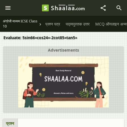
अंग्रेजी माध्यम ICSE Class
प्रश्न पत्र
पाठ्यपुस्तक उत्तर
MCQ ऑनलाइन अभ्यास 
10
Evaluate: 5sin66∘cos24∘-2cot85∘tan5∘
Advertisements
प्रश्न