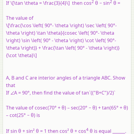
2
2
If \[\tan \theta = \frac{3}{4}\] then cos
θ − sin
θ =
The value of
\[\frac{\cos \left( 90°- \theta \right) \sec \left( 90°-
\theta \right) \tan \theta}{cosec \left( 90°- \theta
\right) \sin \left( 90° - \theta \right) \cot \left( 90°-
\theta \right)} + \frac{\tan \left( 90° - \theta \right)}
{\cot \theta}\]
A, B and C are interior angles of a triangle ABC. Show
that
If ∠A = 90°, then find the value of tan`(("B+C")/2)`
The value of cosec(70° + θ) – sec(20° − θ) + tan(65° + θ)
– cot(25° − θ) is
4
If sin θ + sin² θ = 1 then cos² θ + cos
θ is equal ______.