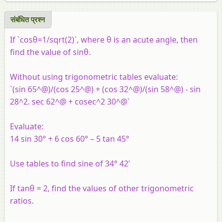
संबंधित प्रश्न
If `cosθ=1/sqrt(2)`, where θ is an acute angle, then
find the value of sinθ.
Without using trigonometric tables evaluate:
`(sin 65^@)/(cos 25^@) + (cos 32^@)/(sin 58^@) - sin
28^2. sec 62^@ + cosec^2 30^@`
Evaluate:
14 sin 30° + 6 cos 60° – 5 tan 45°
Use tables to find sine of 34° 42'
If tanθ = 2, find the values of other trigonometric
ratios.