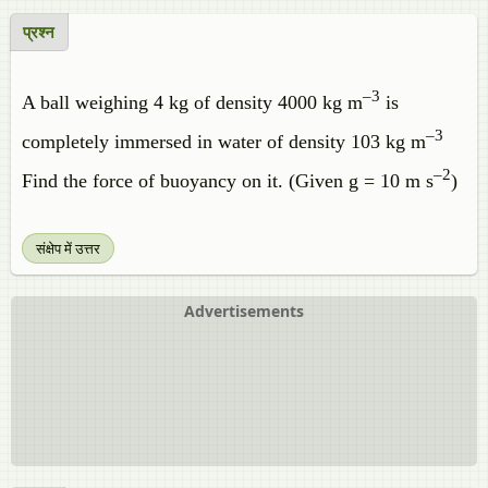
प्रश्न
–3
A ball weighing 4 kg of density 4000 kg m
is
–3
completely immersed in water of density 103 kg m
–2
Find the force of buoyancy on it. (Given g = 10 m s
)
संक्षेप में उत्तर
Advertisements