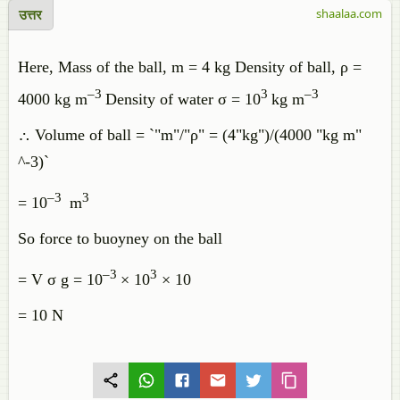
उत्तर
shaalaa.com
Here, Mass of the ball, m = 4 kg Density of ball, ρ =
–3
3
–3
4000 kg m
Density of water σ = 10
kg m
∴ Volume of ball = `"m"/"ρ" = (4"kg")/(4000 "kg m"
^-3)`
–3
3
= 10
m
So force to buoyney on the ball
–3
3
= V σ g = 10
× 10
× 10
= 10 N