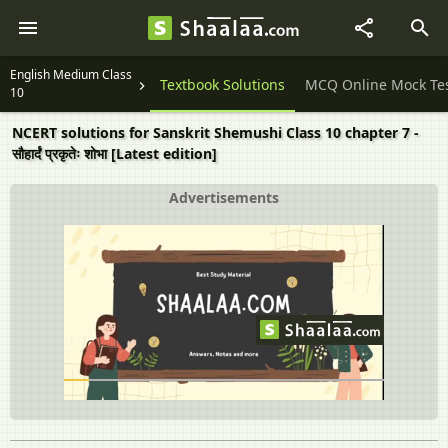
English Medium Class
Question Papers
Textbook Solutions
MCQ Online Mock Te
10
NCERT solutions for Sanskrit Shemushi Class 10 chapter 7 -
सौहार्दं प्रकृतेः शोभा [Latest edition]
Advertisements