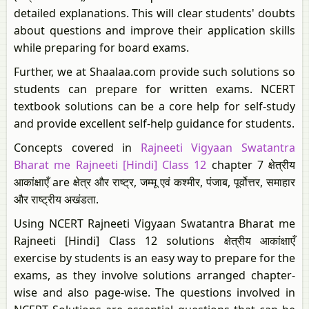
detailed explanations. This will clear students' doubts
about questions and improve their application skills
while preparing for board exams.
Further, we at Shaalaa.com provide such solutions so
students can prepare for written exams. NCERT
textbook solutions can be a core help for self-study
and provide excellent self-help guidance for students.
Concepts covered in
Rajneeti Vigyaan Swatantra
Bharat me Rajneeti [Hindi] Class 12
chapter 7 क्षेत्रीय
आकांक्षाएँ are क्षेत्र और राष्ट्र, जम्मू एवं कश्मीर, पंजाब, पूर्वोत्तर, समाहार
और राष्ट्रीय अखंडता.
Using NCERT Rajneeti Vigyaan Swatantra Bharat me
Rajneeti [Hindi] Class 12 solutions क्षेत्रीय आकांक्षाएँ
exercise by students is an easy way to prepare for the
exams, as they involve solutions arranged chapter-
wise and also page-wise. The questions involved in