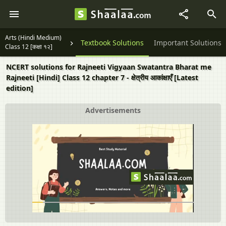
Arts (Hindi Medium)
Question Papers
Textbook Solutions
Important Solutions
Class 12 [कक्षा १२]
NCERT solutions for Rajneeti Vigyaan Swatantra Bharat me
Rajneeti [Hindi] Class 12 chapter 7 - क्षेत्रीय आकांक्षाएँ [Latest
edition]
Advertisements