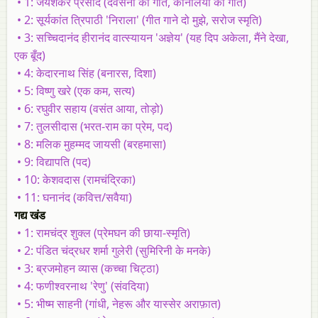
• 1: जयशंकर प्रसाद (देवसेना का गीत, कार्नेलिया का गीत)
• 2: सूर्यकांत त्रिपाठी 'निराला' (गीत गाने दो मुझे, सरोज स्मृति)
• 3: सच्चिदानंद हीरानंद वात्स्यायन 'अज्ञेय' (यह दिप अकेला, मैंने देखा,
एक बूँद)
• 4: केदारनाथ सिंह (बनारस, दिशा)
• 5: विष्णु खरे (एक कम, सत्य)
• 6: रघुवीर सहाय (वसंत आया, तोड़ो)
• 7: तुलसीदास (भरत-राम का प्रेम, पद)
• 8: मलिक मुहम्मद जायसी (बरहमासा)
• 9: विद्यापति (पद)
• 10: केशवदास (रामचंद्रिका)
• 11: घनानंद (कवित्त/सवैया)
गद्य खंड
• 1: रामचंद्र शुक्ल (प्रेमघन की छाया-स्मृति)
• 2: पंडित चंद्रधर शर्मा गुलेरी (सुमिरिनी के मनके)
• 3: ब्रजमोहन व्यास (कच्चा चिट्ठा)
• 4: फणीश्वरनाथ 'रेणु' (संवदिया)
• 5: भीष्म साहनी (गांधी, नेहरू और यास्सेर अराफ़ात)