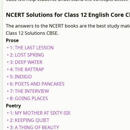
NCERT Solutions for Class 12 English Core C
The answers to the NCERT books are the best study mater
Class 12 Solutions CBSE.
Prose
• 1: THE LAST LESSON
• 2: LOST SPRING
• 3: DEEP WATER
• 4: THE RATTRAP
• 5: INDIGO
• 6: POETS AND PANCAKES
• 7: THE INTERVIEW
• 8: GOING PLACES
Poetry
• 1: MY MOTHER AT SIXTY-SIX
• 2: KEEPING QUIET
• 3: A THING OF BEAUTY