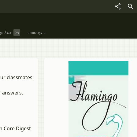
इम टेबल
२५
अभ्यासक्रम
our classmates
r answers,
h Core Digest