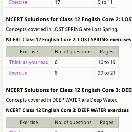
Exercise
17
9 to 11
NCERT Solutions for Class 12 English Core 2: LO
Concepts covered in LOST SPRING are Lost Spring.
NCERT Class 12 English Core 2: LOST SPRING exercises
Exercise
No. of questions
Pages
Think as you read
6
16 to 19
Exercise
8
20 to 21
NCERT Solutions for Class 12 English Core 3: DE
Concepts covered in DEEP WATER are Deep Water.
NCERT Class 12 English Core 3: DEEP WATER exercises
Exercise
No. of questions
Pages