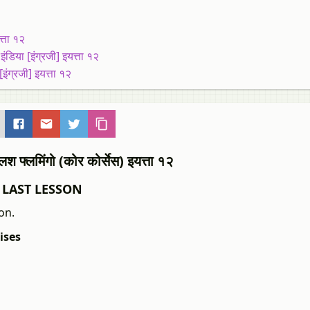
्ता १२
िया [इंग्रजी] इयत्ता १२
इंग्रजी] इयत्ता १२
लमिंगो (कोर कोर्सेस) इयत्ता १२
HE LAST LESSON
on.
ises