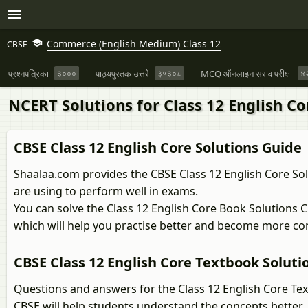
Commerce (English Medium) Class 12
CBSE
प्रश्नपत्रिका
३०००
पाठ्यपुस्तक उत्तरे
३५३०८
MCQ ऑनलाइन सराव परीक्षा
४
NCERT Solutions for Class 12 English C
CBSE Class 12 English Core Solutions Guide
Shaalaa.com provides the CBSE Class 12 English Core Sol
are using to perform well in exams.
You can solve the Class 12 English Core Book Solutions 
which will help you practise better and become more co
CBSE Class 12 English Core Textbook Soluti
Questions and answers for the Class 12 English Core Te
CBSE will help students understand the concepts better.