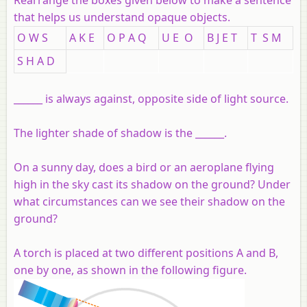
that helps us understand opaque objects.
O W S
A K E
O P A Q
U E O
B J E T
T S M
S H A D
______ is always against, opposite side of light source.
The lighter shade of shadow is the ______.
On a sunny day, does a bird or an aeroplane flying
high in the sky cast its shadow on the ground? Under
what circumstances can we see their shadow on the
ground?
A torch is placed at two different positions A and B,
one by one, as shown in the following figure.