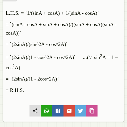
L.H.S. = `1/(sinA + cosA) + 1/(sinA - cosA)`
= `(sinA - cosA + sinA + cosA)/((sinA + cosA)(sinA -
cosA))`
= `(2sinA)/(sin^2A - cos^2A)`
2
= `(2sinA)/(1 - cos^2A - cos^2A)` ...(∵ sin
A = 1 –
2
cos
A)
= `(2sinA)/(1 - 2cos^2A)`
= R.H.S.