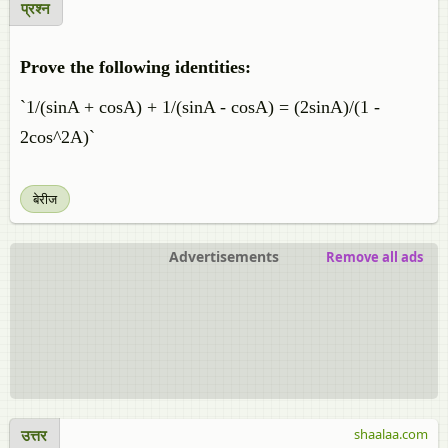
प्रश्न
Prove the following identities:
`1/(sinA + cosA) + 1/(sinA - cosA) = (2sinA)/(1 -
2cos^2A)`
बेरीज
Advertisements
Remove all ads
उत्तर
shaalaa.com