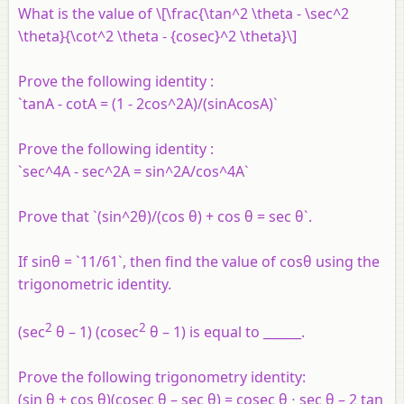
What is the value of \[\frac{\tan^2 \theta - \sec^2
\theta}{\cot^2 \theta - {cosec}^2 \theta}\]
Prove the following identity :
`tanA - cotA = (1 - 2cos^2A)/(sinAcosA)`
Prove the following identity :
`sec^4A - sec^2A = sin^2A/cos^4A`
Prove that `(sin^2θ)/(cos θ) + cos θ = sec θ`.
If sinθ = `11/61`, then find the value of cosθ using the
trigonometric identity.
2
2
(sec
θ – 1) (cosec
θ – 1) is equal to ______.
Prove the following trigonometry identity:
(sin θ + cos θ)(cosec θ – sec θ) = cosec θ ⋅ sec θ – 2 tan