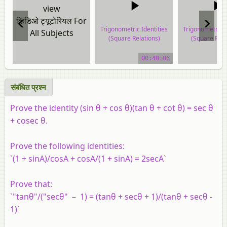
view
व्हिडिओ ट्यूटोरियल For
Trigonometric Identities
Trigonometric I
All Subjects
(Square Relations)
(Square Rela
video tutorial
video tuto
00:40:06
संबंधित प्रश्‍न
Prove the identity (sin θ + cos θ)(tan θ + cot θ) = sec θ
+ cosec θ.
Prove the following identities:
`(1 + sinA)/cosA + cosA/(1 + sinA) = 2secA`
Prove that:
`"tanθ"/("secθ" – 1) = (tanθ + secθ + 1)/(tanθ + secθ -
1)`