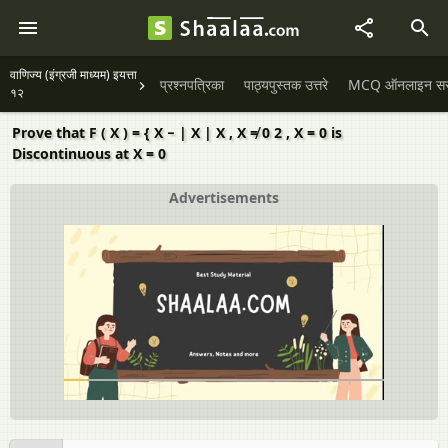
वाणिज्य (इंग्रजी माध्यम) इयत्ता
प्रश्नपत्रिका
पाठ्यपुस्तक उत्तरे
MCQ ऑनलाइन सराव
१२
Prove that F ( X ) = { X − | X | X , X ≠ 0 2 , X = 0 is
Discontinuous at X = 0
Advertisements