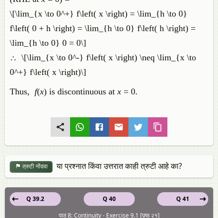
\[\lim_{x \to 0^+} f\left( x \right) = \lim_{h \to 0}
f\left( 0 + h \right) = \lim_{h \to 0} f\left( h \right) =
\lim_{h \to 0} 0 = 0\]
∴ ​ \[\lim_{x \to 0^-} f\left( x \right) \neq \lim_{x \to
0^+} f\left( x \right)\]
Thus,
f
(
x
) is discontinuous at
x
= 0.
या प्रश्नात किंवा उत्तरात काही त्रुटी आहे का?
त्रुटी नोंदवा
Q 39.2
Q 40
Q 41
पाठ 8: Continuity - Exercise 9.1 [पृष्ठ २१]