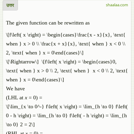
उत्तर
shaalaa.com
The given function can be rewritten as
\[f\left( x \right) = \begin{cases}\frac{x - x}{x}, \text{
when } x > 0 \\ \frac{x + x}{x}, \text{ when } x < 0 \\
2, \text{ when } x = 0\end{cases}\]
\[\Rightarrow\] \[f\left( x \right) = \begin{cases}0,
\text{ when } x > 0 \\ 2, \text{ when } x < 0 \\ 2, \text{
when } x = 0\end{cases}\]
We have
(LHL at
x
= 0) =
\[\lim_{x \to 0^-} f\left( x \right) = \lim_{h \to 0} f\left(
0 - h \right) = \lim_{h \to 0} f\left( - h \right) = \lim_{h
\to 0} 2 = 2\]
(RHL at
x
= 0) =