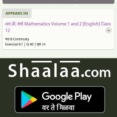
APPEARS IN
आर.डी. शर्मा Mathematics Volume 1 and 2 [English] Class
12
पाठ 8 Continuity
Exercise 9.1 | Q 40 | पृष्ठ २१