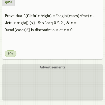
प्रश्न
Prove that \[f\left( x \right) = \begin{cases}\frac{x -
\left| x \right|}{x}, & x \neq 0 \\ 2 , & x =
0\end{cases}\] is discontinuous at
x
= 0
बेरीज
Advertisements