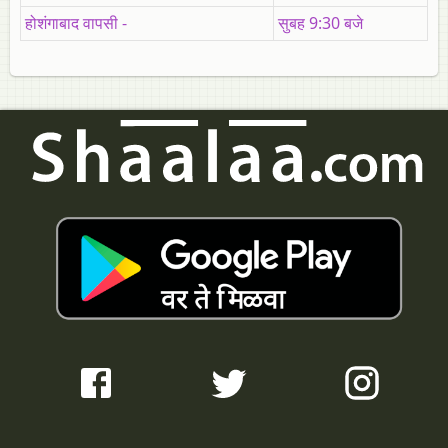
होशंगाबाद वापसी -
सुबह 9:30 बजे