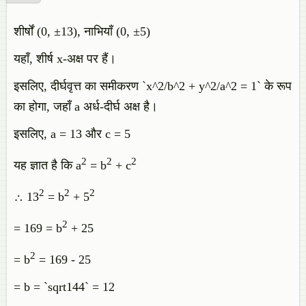
शीर्षों (0, ±13), नाभियाँ (0, ±5)
यहाँ, शीर्ष x-अक्ष पर हैं।
इसलिए, दीर्घवृत्त का समीकरण `x^2/b^2 + y^2/a^2 = 1` के रूप
का होगा, जहाँ a अर्ध-दीर्घ अक्ष है।
इसलिए, a = 13 और c = 5
2
2
2
यह ज्ञात है कि a
= b
+ c
2
2
2
∴ 13
= b
+ 5
2
= 169 = b
+ 25
2
= b
= 169 - 25
= b = `sqrt144` = 12