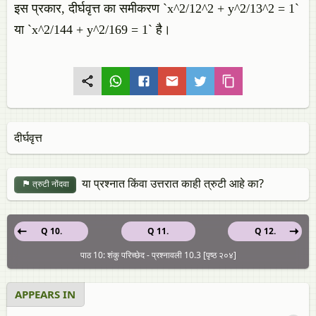
इस प्रकार, दीर्घवृत्त का समीकरण `x^2/12^2 + y^2/13^2 = 1`
या `x^2/144 + y^2/169 = 1` है।
दीर्घवृत्त
या प्रश्नात किंवा उत्तरात काही त्रुटी आहे का?
त्रुटी नोंदवा
Q 10.
Q 11.
Q 12.
पाठ 10: शंकु परिच्छेद - प्रश्नावली 10.3 [पृष्ठ २०४]
APPEARS IN