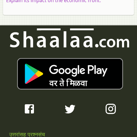
Explain its impact on the economic front.
उत्तरांसह प्रश्नसंच