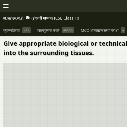
(इंग्रजी माध्यम) ICSE Class 10
सी.आई.एस.सी.ई.
प्रश्नपत्रिका
५१५
पाठ्यपुस्तक उत्तरे
७२९१३
MCQ ऑनलाइन सराव परीक्षा
७
Give appropriate biological or technical
into the surrounding tissues.