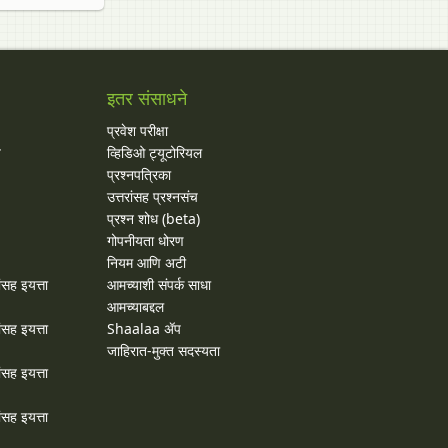
इतर संसाधने
प्रवेश परीक्षा
य
व्हिडिओ ट्यूटोरियल
प्रश्नपत्रिका
उत्तरांसह प्रश्नसंच
प्रश्न शोध (beta)
गोपनीयता धोरण
नियम आणि अटी
ांसह इयत्ता
आमच्याशी संपर्क साधा
आमच्याबद्दल
ांसह इयत्ता
Shaalaa ॲप
जाहिरात-मुक्त सदस्यता
ांसह इयत्ता
ांसह इयत्ता