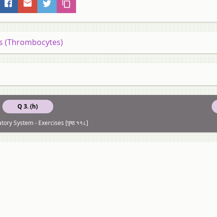
ts (Thrombocytes)
Q 3. (h)
atory System - Exercises [पृष्ठ ११८]