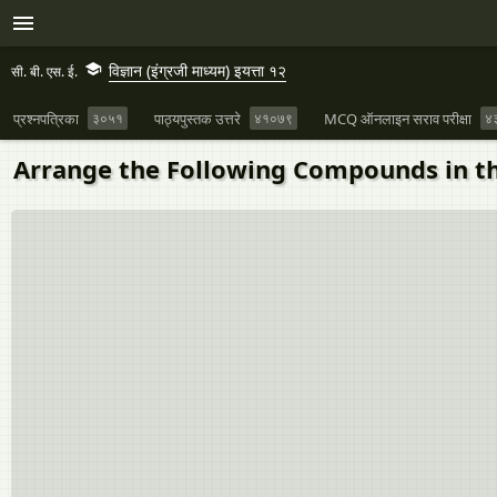
विज्ञान (इंग्रजी माध्यम) इयत्ता १२
सी. बी. एस. ई.
प्रश्नपत्रिका
३०५१
पाठ्यपुस्तक उत्तरे
४१०७९
MCQ ऑनलाइन सराव परीक्षा
४
Arrange the Following Compounds in the