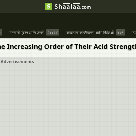
३
महत्वाचे प्रश्न आणि उत्तरे
२७४३४
संकल्पना स्पष्टीकरण आणि व्हिडिओ
७७९
टा
 Increasing Order of Their Acid Strength
Advertisements