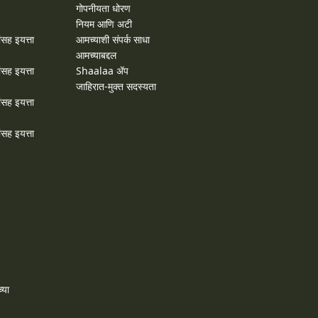
गोपनीयता धोरण
नियम आणि अटी
ांसह इयत्ता
आमच्याशी संपर्क साधा
आमच्याबद्दल
ांसह इयत्ता
Shaalaa ॲप
जाहिरात-मुक्त सदस्यता
ांसह इयत्ता
ांसह इयत्ता
्या