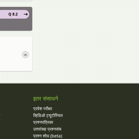
Q 8.2
इतर संसाधने
प्रवेश परीक्षा
य
व्हिडिओ ट्यूटोरियल
प्रश्नपत्रिका
उत्तरांसह प्रश्नसंच
प्रश्न शोध (beta)