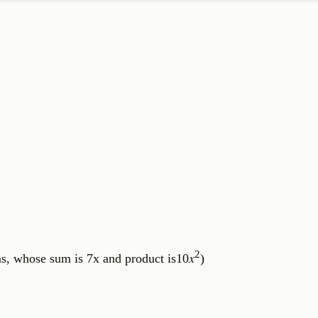
2
, whose sum is 7x and product is10𝑥
)