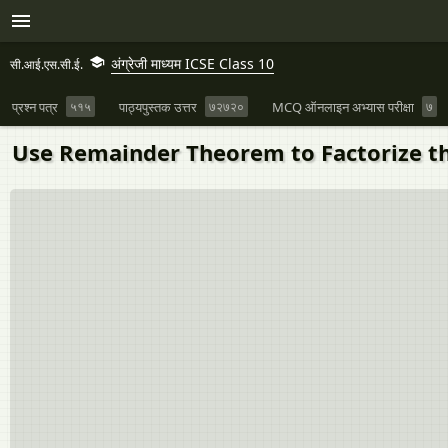
अंग्रेजी माध्यम ICSE Class 10
सी.आई.एस.सी.ई.
प्रश्न पत्र
५१५
पाठ्यपुस्तक उत्तर
७२७२०
MCQ ऑनलाइन अभ्यास परीक्षा
७
Use Remainder Theorem to Factorize the