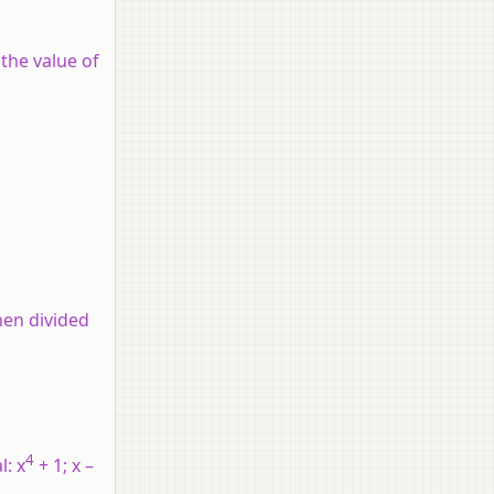
 the value of
hen divided
4
l: x
+ 1; x –