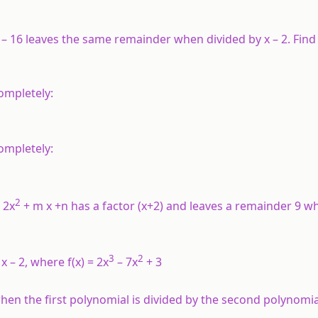
x – 16 leaves the same remainder when divided by x – 2. Find
ompletely:
completely:
2
 2x
+ m x +n has a factor (x+2) and leaves a remainder 9 w
3
2
x – 2, where f(x) = 2x
– 7x
+ 3
hen the first polynomial is divided by the second polynomia