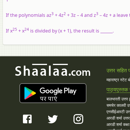
3
2
3
If the polynomials az
+ 4z
+ 3z – 4 and z
– 4z + a leave
25
24
If x
+ x
is divided by (x + 1), the result is ______.
उत्तर सहित प्
महाराष्ट्र स्टेट 
पाठ्यपुस्तक 
बालभारती उत्तर (
समचेर कालवी उत
एनसीईआरटी उत्
आरडी शर्मा उत्तर
आरडी शर्मा कक्ष