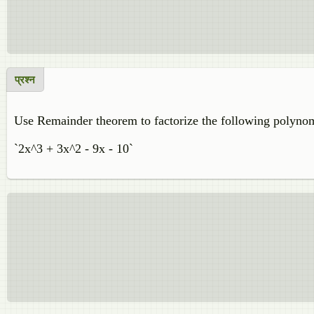
प्रश्न
Use Remainder theorem to factorize the following polynom
`2x^3 + 3x^2 - 9x - 10`