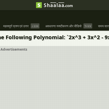
महत्वपूर्ण प्रश्न एवं उत्तर
८३३७
अवधारणा स्पष्टीकरण और वीडियो
१०४४
समय सार
 Following Polynomial: `2x^3 + 3x^2 - 9x
Advertisements