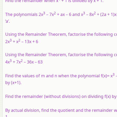
Find the remainder when x
+ 1 is divided by x + 1.
3
2
3
2
The polynomials 2x
– 7x
+ ax – 6 and x
– 8x
+ (2a + 1)
‘a’.
Using the Remainder Theorem, factorise the following c
3
2
2x
+ x
– 13x + 6
Using the Remainder Theorem, factorise the following 
3
2
4x
+ 7x
– 36x – 63
3
Find the values of m and n when the polynomial f(x)= x
-
by (x+1).
Find the remainder (without divisions) on dividing f(x) by 
By actual division, find the quotient and the remainder w
1