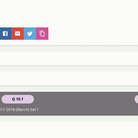
Q 10.1
17-2018 (March) Set 1