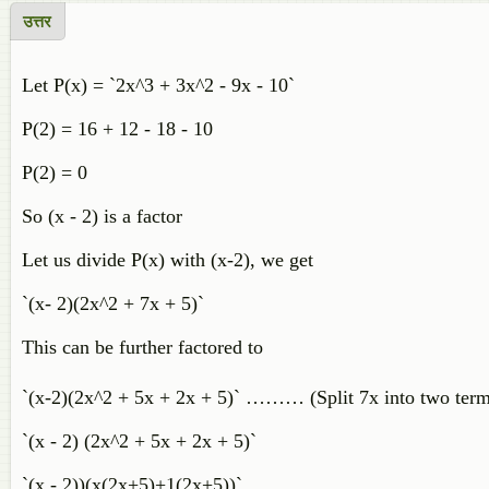
उत्तर
Let P(x) = `2x^3 + 3x^2 - 9x - 10`
P(2) = 16 + 12 - 18 - 10
P(2) = 0
So (x - 2) is a factor
Let us divide P(x) with (x-2), we get
`(x- 2)(2x^2 + 7x + 5)`
This can be further factored to
`(x-2)(2x^2 + 5x + 2x + 5)` ……… (Split 7x into two terms
`(x - 2) (2x^2 + 5x + 2x + 5)`
`(x - 2))(x(2x+5)+1(2x+5))`