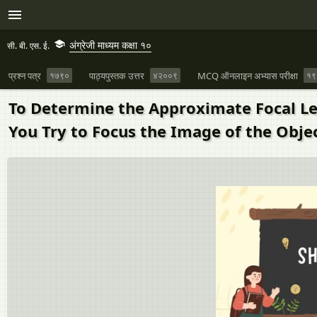
अंग्रेजी माध्यम कक्षा १०
सी. बी. एस. ई.
प्रश्न पत्र
१७९०
पाठ्यपुस्तक उत्तर
४२००९
MCQ ऑनलाइन अभ्यास परीक्षा
१९
To Determine the Approximate Focal Len
You Try to Focus the Image of the Objec