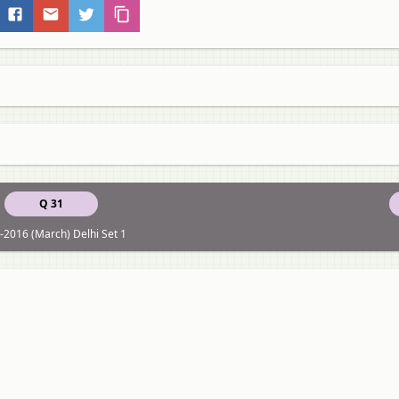
Q 31
-2016 (March) Delhi Set 1