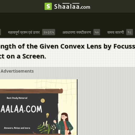
महत्वपूर्ण प्रश्न एवं उत्तर
२०३९५
अवधारणा स्पष्टीकरण
५०
समय सारणी
१८
gth of the Given Convex Lens by Focussin
t on a Screen.
Advertisements