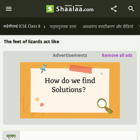
आईसीएसई ICSE Class 8
पाठ्यपुस्तक उत्तर
अवधारणा स्पष्टीकरण और वीडियो
The feet of lizards act like
Advertisements
Remove all ads
प्रश्न