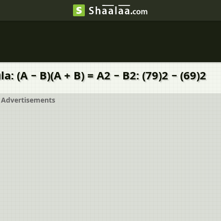
 (A − B)(A + B) = A2 − B2: (79)2 − (69)2
Advertisements