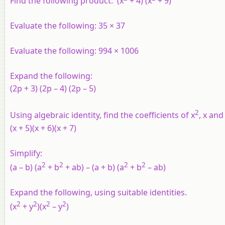
Find the following product: (x
+ 4) (x
+ 9)
Evaluate the following: 35 × 37
Evaluate the following: 994 × 1006
Expand the following:
(2p + 3) (2p – 4) (2p – 5)
2
Using algebraic identity, find the coefficients of x
, x an
(x + 5)(x + 6)(x + 7)
Simplify:
2
2
2
2
(a – b) (a
+ b
+ ab) – (a + b) (a
+ b
– ab)
Expand the following, using suitable identities.
2
2
2
2
(x
+ y
)(x
– y
)