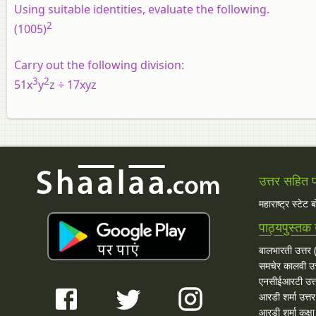
Using suitable identities, evaluate the following.
2
(1005)
Carry out the following division:
3
2
51x
y
z ÷ 17xyz
उत्तर सहित प्
महाराष्ट्र स्टेट 
पाठ्यपुस्तक 
बालभारती उत्तर (
समचेर कालवी उत
एनसीईआरटी उत्
आरडी शर्मा उत्तर
आरडी शर्मा कक्ष