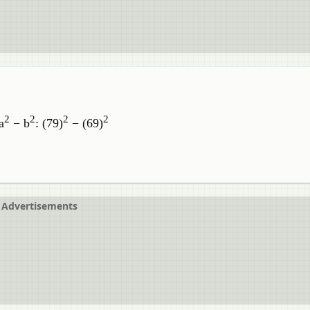
2
2
2
2
a
− b
: (79)
− (69)
Advertisements