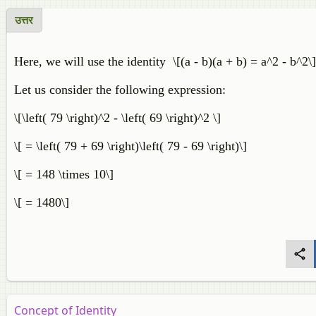
उत्तर
Here, we will use the identity \[(a - b)(a + b) = a^2 - b^2\]
Let us consider the following expression:
\[\left( 79 \right)^2 - \left( 69 \right)^2 \]
\[ = \left( 79 + 69 \right)\left( 79 - 69 \right)\]
\[ = 148 \times 10\]
\[ = 1480\]
Concept of Identity