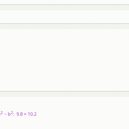
2
2
a
− b
: 9.8 × 10.2