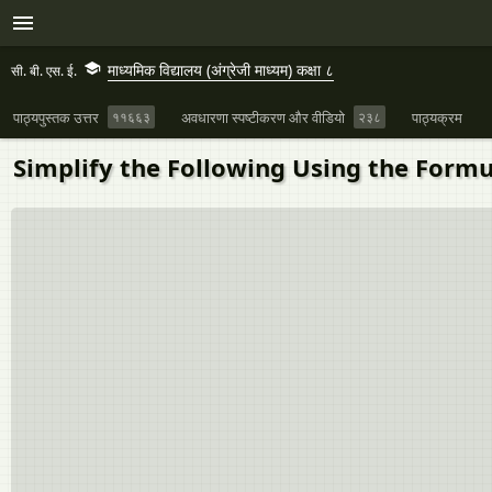
माध्यमिक विद्यालय (अंग्रेजी माध्यम) कक्षा ८
सी. बी. एस. ई.
पाठ्यपुस्तक उत्तर
११६६३
अवधारणा स्पष्टीकरण और वीडियो
२३८
पाठ्यक्रम
Simplify the Following Using the Formula: