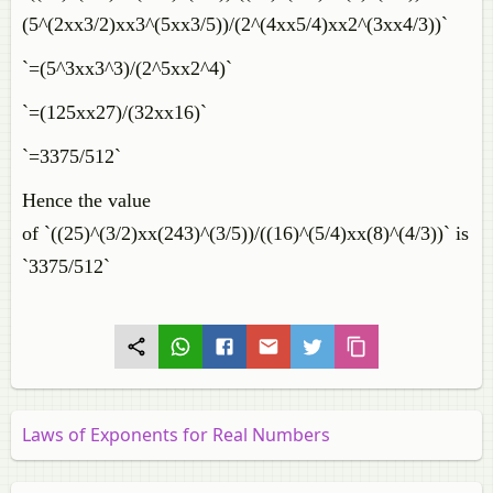
(5^(2xx3/2)xx3^(5xx3/5))/(2^(4xx5/4)xx2^(3xx4/3))`
`=(5^3xx3^3)/(2^5xx2^4)`
`=(125xx27)/(32xx16)`
`=3375/512`
Hence the value
of `((25)^(3/2)xx(243)^(3/5))/((16)^(5/4)xx(8)^(4/3))` is
`3375/512`
Laws of Exponents for Real Numbers