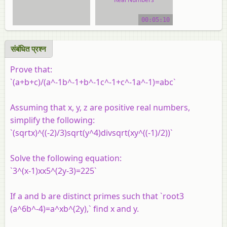
video tutorial
00:05:10
संबंधित प्रश्न
Prove that:
`(a+b+c)/(a^-1b^-1+b^-1c^-1+c^-1a^-1)=abc`
Assuming that x, y, z are positive real numbers,
simplify the following:
`(sqrtx)^((-2)/3)sqrt(y^4)divsqrt(xy^((-1)/2))`
Solve the following equation:
`3^(x-1)xx5^(2y-3)=225`
If a and b are distinct primes such that `root3
(a^6b^-4)=a^xb^(2y),` find x and y.