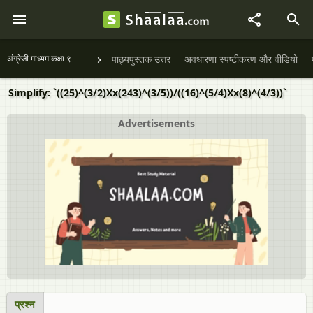
अंग्रेजी माध्यम कक्षा ९
पाठ्यपुस्तक उत्तर
अवधारणा स्पष्टीकरण और वीडियो
Simplify: `((25)^(3/2)Xx(243)^(3/5))/((16)^(5/4)Xx(8)^(4/3))`
Advertisements
प्रश्न