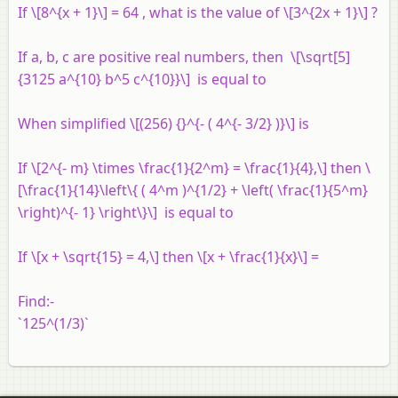
If \[8^{x + 1}\] = 64 , what is the value of \[3^{2x + 1}\] ?
If a, b, c are positive real numbers, then \[\sqrt[5]
{3125 a^{10} b^5 c^{10}}\] is equal to
When simplified \[(256) {}^{- ( 4^{- 3/2} )}\] is
If \[2^{- m} \times \frac{1}{2^m} = \frac{1}{4},\] then \
[\frac{1}{14}\left\{ ( 4^m )^{1/2} + \left( \frac{1}{5^m}
\right)^{- 1} \right\}\] is equal to
If \[x + \sqrt{15} = 4,\] then \[x + \frac{1}{x}\] =
Find:-
`125^(1/3)`