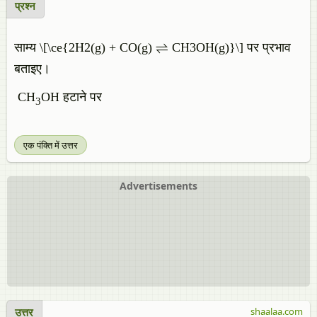
प्रश्न
साम्य \[\ce{2H2(g) + CO(g) ⇌ CH3OH(g)}\] पर प्रभाव
बताइए।
CH
OH हटाने पर
3
एक पंक्ति में उत्तर
Advertisements
उत्तर
shaalaa.com