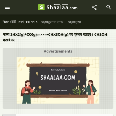
विज्ञान (हिंदी माध्यम) कक्षा ११
पाठ्यपुस्तक उत्तर
पाठ्यक्रम
साम्य 2HX2(g)+CO(g)↽−−⇀CHX3OH(g) पर प्रभाव बताइए। CH3OH
हटाने पर
Advertisements