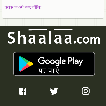
ऊतक का अर्थ स्पष्ट कीजिए।