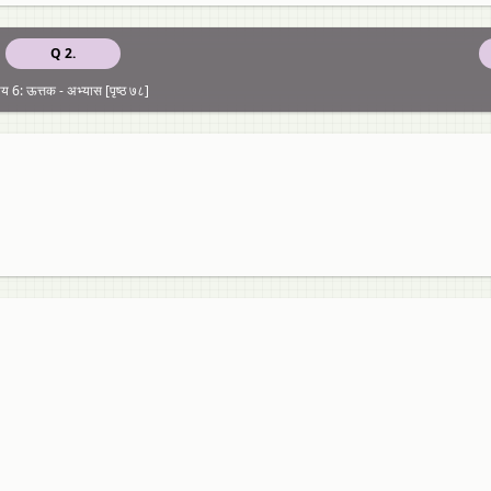
Q 2.
ाय 6: ऊत्तक - अभ्यास [पृष्ठ ७८]