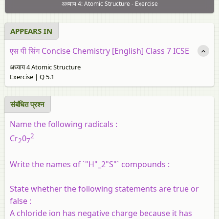
अध्याय 4: Atomic Structure - Exercise
APPEARS IN
एस पी सिंग Concise Chemistry [English] Class 7 ICSE
अध्याय 4 Atomic Structure
Exercise | Q 5.1
संबंधित प्रश्न
Name the following radicals :
2
Cr
0
2
7
Write the names of `"H"_2"S"` compounds :
State whether the following statements are true or
false :
A chloride ion has negative charge because it has