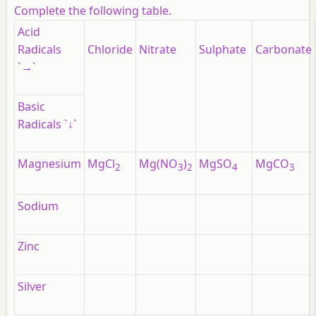
Complete the following table.
Acid
Radicals
Chloride
Nitrate
Sulphate
Carbonate
`→`
Basic
Radicals `↓`
Magnesium
MgCl
Mg(NO
)
MgSO
MgCO
2
3
2
4
3
Sodium
Zinc
Silver