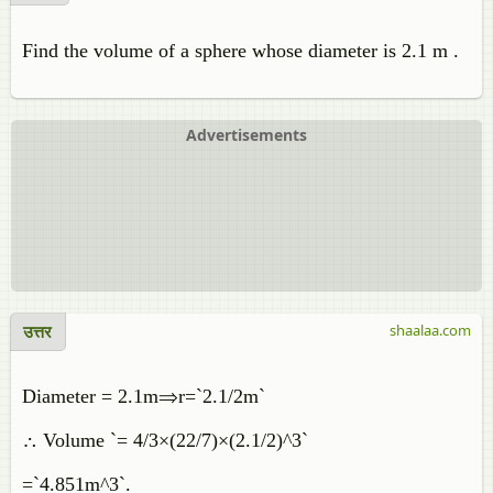
Find the volume of a sphere whose diameter is 2.1 m .
Advertisements
उत्तर
shaalaa.com
Diameter = 2.1m⇒r=`2.1/2m`
∴ Volume `= 4/3×(22/7)×(2.1/2)^3`
=`4.851m^3`.