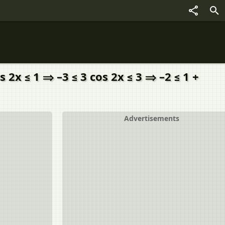
s 2x ≤ 1 ⇒ –3 ≤ 3 cos 2x ≤ 3 ⇒ –2 ≤ 1 +
Advertisements