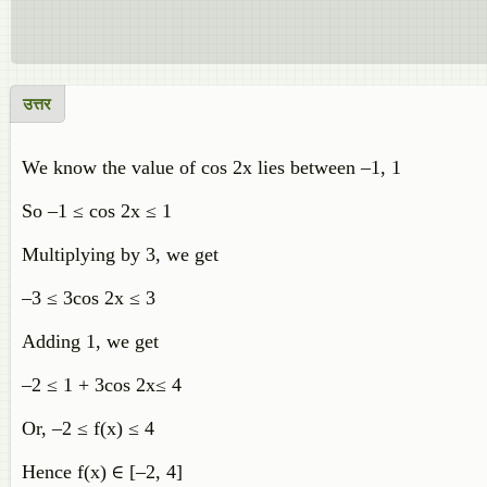
उत्तर
We know the value of cos 2x lies between –1, 1
So –1 ≤ cos 2x ≤ 1
Multiplying by 3, we get
–3 ≤ 3cos 2x ≤ 3
Adding 1, we get
–2 ≤ 1 + 3cos 2x≤ 4
Or, –2 ≤ f(x) ≤ 4
Hence f(x) ∈ [–2, 4]