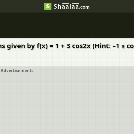
 given by f(x) = 1 + 3 cos2x (Hint: –1 ≤ co
Advertisements