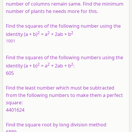
number of columns remain same. Find the minimum
number of plants he needs more for this.
Find the squares of the following number using the
2
2
2
identity (
a
+
b
)
=
a
+ 2
ab
+
b
1001
Find the squares of the following numbers using the
2
2
2
identity (
a
+
b
)
=
a
+ 2
ab
+
b
:
605
Find the least number which must be subtracted
from the following numbers to make them a perfect
square:
4401624
Find the square root by long division method