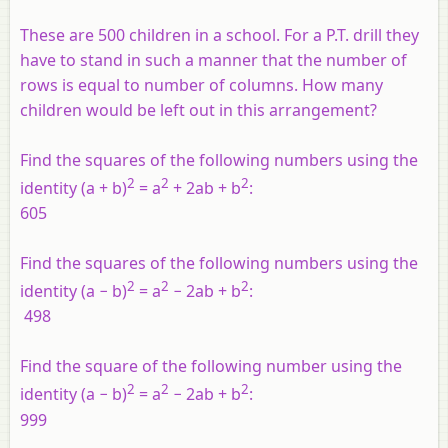
These are 500 children in a school. For a P.T. drill they
have to stand in such a manner that the number of
rows is equal to number of columns. How many
children would be left out in this arrangement?
Find the squares of the following numbers using the
2
2
2
identity (
a
+
b
)
=
a
+ 2
ab
+
b
:
605
Find the squares of the following numbers using the
2
2
2
identity (
a
−
b
)
=
a
− 2
ab
+
b
:
498
Find the square of the following number using the
2
2
2
identity (
a
−
b
)
=
a
− 2
ab
+
b
:
999