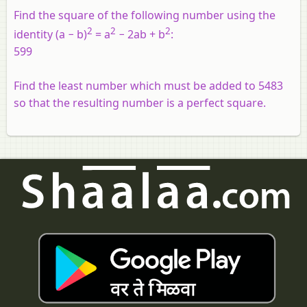
Find the square of the following number using the
2
2
2
identity (
a
−
b
)
=
a
− 2
ab
+
b
:
599
Find the least number which must be added to 5483
so that the resulting number is a perfect square.