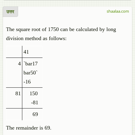
उत्तर
shaalaa.com
The square root of 1750 can be calculated by long
division method as follows:
41
4
`bar17
bar50`
-16
81
150
-81
69
The remainder is 69.