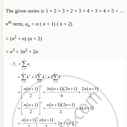
The given series is 1 × 2 × 3 + 2 × 3 × 4 + 3 × 4 × 5 + …
th
n
term,
a
=
n
(
n
+ 1) (
n
+ 2)
n
2
= (
n
+
n
) (
n
+ 2)
3
2
=
n
+ 3
n
+ 2
n