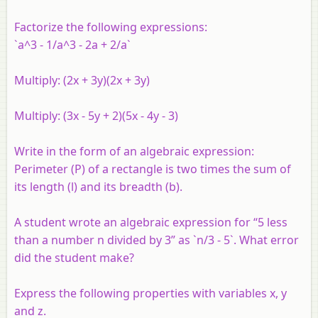
Factorize the following expressions:
`a^3 - 1/a^3 - 2a + 2/a`
Multiply: (2x + 3y)(2x + 3y)
Multiply: (3x - 5y + 2)(5x - 4y - 3)
Write in the form of an algebraic expression:
Perimeter (P) of a rectangle is two times the sum of
its length (l) and its breadth (b).
A student wrote an algebraic expression for “5 less
than a number n divided by 3” as `n/3 - 5`. What error
did the student make?
Express the following properties with variables x, y
and z.