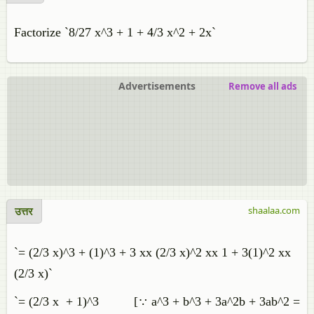
Factorize `8/27 x^3 + 1 + 4/3 x^2 + 2x`
Advertisements
Remove all ads
उत्तर
shaalaa.com
`= (2/3 x)^3 + (1)^3 + 3 xx (2/3 x)^2 xx 1 + 3(1)^2 xx
(2/3 x)`
`= (2/3 x + 1)^3 [∵ a^3 + b^3 + 3a^2b + 3ab^2 =