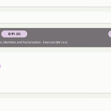
Q 91. (ii)
, Identities and Factorisation - Exercise [पृष्ठ २३५]
8