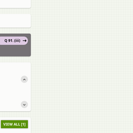
Q 91. (iii)
VIEW ALL [1]