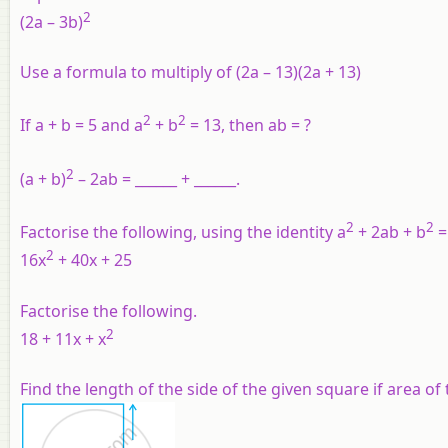
2
(2a – 3b)
Use a formula to multiply of (2a – 13)(2a + 13)
2
2
If a + b = 5 and a
+ b
= 13, then ab = ?
2
(a + b)
– 2ab = ______ + ______.
2
2
Factorise the following, using the identity a
+ 2ab + b
= 
2
16x
+ 40x + 25
Factorise the following.
2
18 + 11x + x
Find the length of the side of the given square if area of