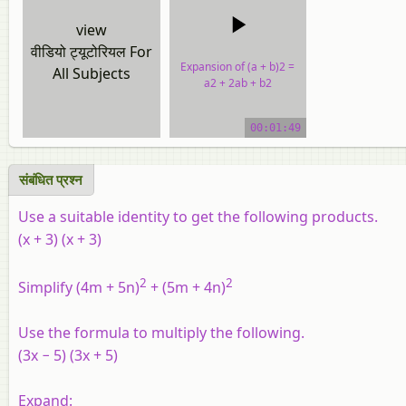
view
वीडियो ट्यूटोरियल For
Expansion of (a + b)2 =
All Subjects
a2 + 2ab + b2
video tutorial
00:01:49
संबंधित प्रश्न
Use a suitable identity to get the following products.
(x + 3) (x + 3)
2
2
Simplify (4m + 5n)
+ (5m + 4n)
Use the formula to multiply the following.
(3x − 5) (3x + 5)
Expand: