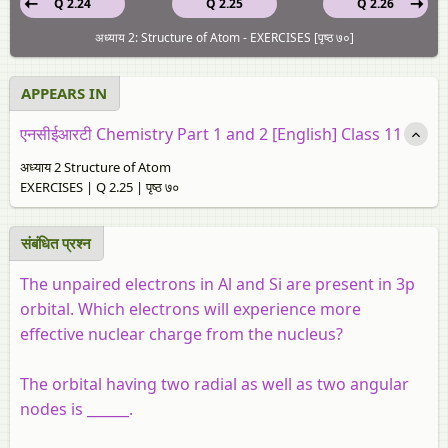
Q 2.24
Q 2.25
Q 2.26
अध्याय 2: Structure of Atom - EXERCISES [पृष्ठ ७०]
APPEARS IN
एनसीईआरटी Chemistry Part 1 and 2 [English] Class 11
अध्याय 2 Structure of Atom
EXERCISES | Q 2.25 | पृष्ठ ७०
संबंधित प्रश्न
The unpaired electrons in Al and Si are present in 3p
orbital. Which electrons will experience more
effective nuclear charge from the nucleus?
The orbital having two radial as well as two angular
nodes is ______.