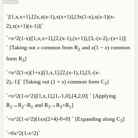
`|[1,x,x+1],[2x,x(x-1),x(x+1)],[3x(1-x),x(x-1)(x-
2),x(x+1)(x-1)]|`
`=x^2(1-x)|[1,x,x+1],[2,(x-1),(x+1)],[3,-(x-2),-(x+1)]|
` [Taking out
x
common from
R
and
x
(1 −
x
) common
2
form
R
]
3
`=x^2(1-x)(1+x)|[1,x,1],[2,(x-1),1],[3,-(x-
2),-1]|` [Taking out (1 +
x
) common form
C
]
3
`=x^2(1-x^2)|[1,x,1],[1,-1,0],[4,2,0]| ` [Applying
R
→
R
−
R
and
R
→
R
+
R
]
2
2
1
3
3
1
`=x^2(1-x^2)[1xx(2+4)-0+0] ` [Expanding along
C
]
3
`=6x^2(1-x^2)`