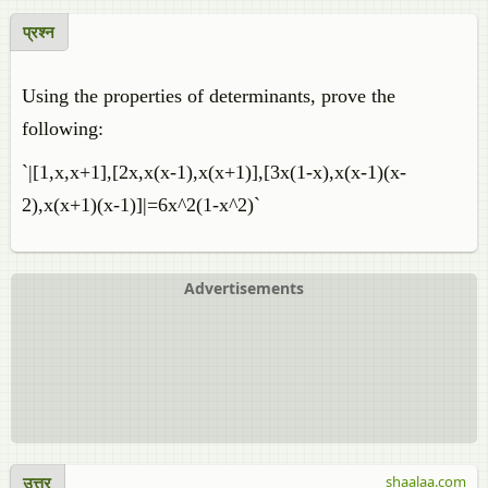
प्रश्न
Using the properties of determinants, prove the
following:
`|[1,x,x+1],[2x,x(x-1),x(x+1)],[3x(1-x),x(x-1)(x-
2),x(x+1)(x-1)]|=6x^2(1-x^2)`
Advertisements
उत्तर
shaalaa.com