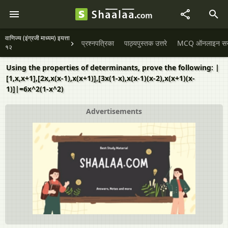
वाणिज्य (इंग्रजी माध्यम) इयत्ता
प्रश्नपत्रिका
पाठ्यपुस्तक उत्तरे
MCQ ऑनलाइन सराव
१२
Using the properties of determinants, prove the following: |
[1,x,x+1],[2x,x(x-1),x(x+1)],[3x(1-x),x(x-1)(x-2),x(x+1)(x-
1)]|=6x^2(1-x^2)
Advertisements