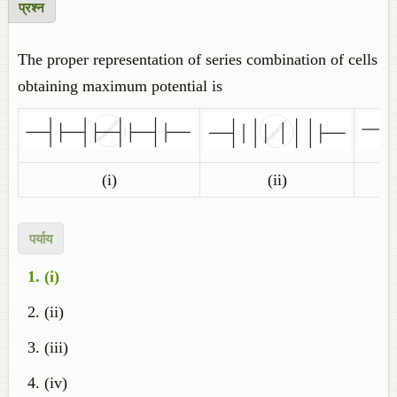
प्रश्न
The proper representation of series combination of cells
obtaining maximum potential is
(i)
(ii)
पर्याय
(i)
(ii)
(iii)
(iv)