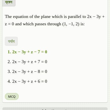
प्रश्न
The equation of the plane which is parallel to 2x − 3y +
z = 0 and which passes through (1, −1, 2) is:
पर्याय
2x − 3y + z − 7 = 0
2x − 3y + z + 7 = 0
2x − 3y + z − 8 = 0
2x − 3y + z + 6 = 0
MCQ