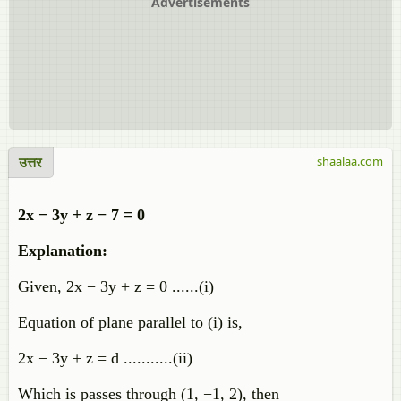
Advertisements
उत्तर
shaalaa.com
2x − 3y + z − 7 = 0
Explanation:
Given, 2x − 3y + z = 0 ......(i)
Equation of plane parallel to (i) is,
2x − 3y + z = d ...........(ii)
Which is passes through (1, −1, 2), then