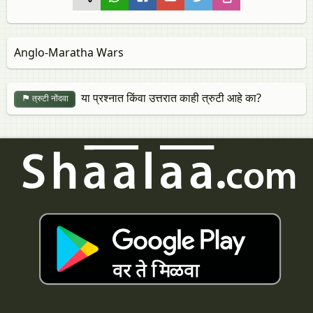
Anglo-Maratha Wars
या प्रश्नात किंवा उत्तरात काही त्रुटी आहे का?
त्रुटी नोंदवा