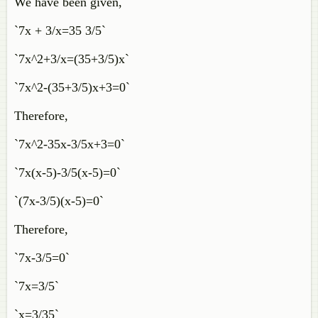
We have been given,
`7x + 3/x=35 3/5`
`7x^2+3/x=(35+3/5)x`
`7x^2-(35+3/5)x+3=0`
Therefore,
`7x^2-35x-3/5x+3=0`
`7x(x-5)-3/5(x-5)=0`
`(7x-3/5)(x-5)=0`
Therefore,
`7x-3/5=0`
`7x=3/5`
`x=3/35`