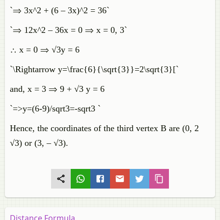
`⇒ 3x^2 + (6 – 3x)^2 = 36`
`⇒ 12x^2 – 36x = 0 ⇒ x = 0, 3`
∴ x = 0 ⇒ √3y = 6
`\Rightarrow y=\frac{6}{\sqrt{3}}=2\sqrt{3}[`
and, x = 3 ⇒ 9 + √3 y = 6
`=>y=(6-9)/sqrt3=-sqrt3 `
Hence, the coordinates of the third vertex B are (0, 2
√3) or (3, – √3).
Distance Formula