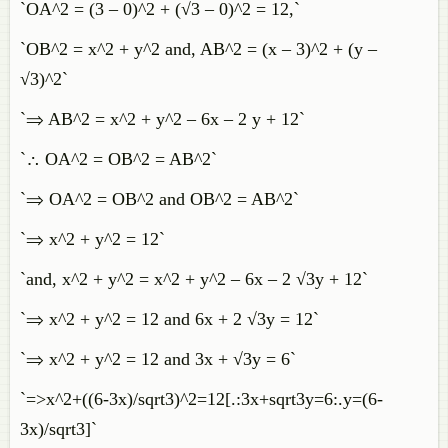
`OA^2 = (3 – 0)^2 + (√3 – 0)^2 = 12,`
`OB^2 = x^2 + y^2 and, AB^2 = (x – 3)^2 + (y –
√3)^2`
`⇒ AB^2 = x^2 + y^2 – 6x – 2 y + 12`
`∴ OA^2 = OB^2 = AB^2`
`⇒ OA^2 = OB^2 and OB^2 = AB^2`
`⇒ x^2 + y^2 = 12`
`and, x^2 + y^2 = x^2 + y^2 – 6x – 2 √3y + 12`
`⇒ x^2 + y^2 = 12 and 6x + 2 √3y = 12`
`⇒ x^2 + y^2 = 12 and 3x + √3y = 6`
`=>x^2+((6-3x)/sqrt3)^2=12[.:3x+sqrt3y=6:.y=(6-
3x)/sqrt3]`