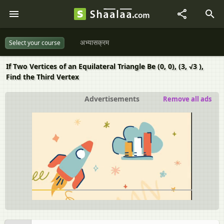
अभ्यासक्रम
Select your course
If Two Vertices of an Equilateral Triangle Be (0, 0), (3, √3 ),
Find the Third Vertex
Advertisements
Remove all ads