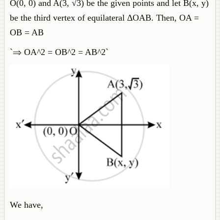
O(0, 0) and A(3, √3) be the given points and let B(x, y)
be the third vertex of equilateral ∆OAB. Then, OA =
OB = AB
`⇒ OA^2 = OB^2 = AB^2`
We have,