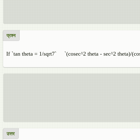
प्रश्न
If `tan theta = 1/sqrt7` `(cosec^2 theta - sec^2 theta)/(co
उत्तर