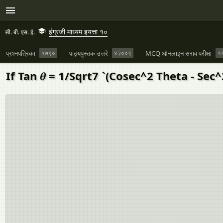
इंग्रजी माध्यम इयत्ता १०
सी. बी. एस. ई.
प्रश्नपत्रिका
१७९०
पाठ्यपुस्तक उत्तरे
४२००९
MCQ ऑनलाइन सराव परीक्षा
१
If Tan 𝜃 = 1/Sqrt7 `(Cosec^2 Theta - Se