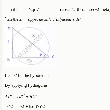
`tan theta = 1/sqrt7` `(cosec^2 theta - sec^2 theta)/(
`tan theta = "𝑜𝑝𝑝𝑜𝑠𝑖𝑡𝑒 𝑠𝑖𝑑𝑒"/"𝑎𝑑𝑗𝑎𝑐𝑒𝑛𝑡 𝑠𝑖𝑑𝑒"`
Let ‘x’ be the hypotenuse
By applying Pythagoras
2
2
2
𝐴𝐶
= 𝐴𝐵
+ 𝐵𝐶
`x^2 = 1^2 + (sqrt7)^2`