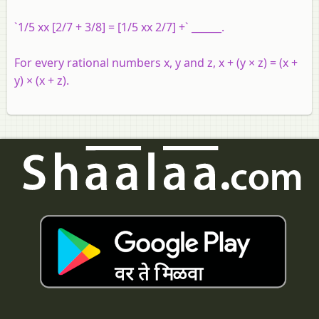
`1/5 xx [2/7 + 3/8] = [1/5 xx 2/7] +` ______.
For every rational numbers x, y and z, x + (y × z) = (x +
y) × (x + z).