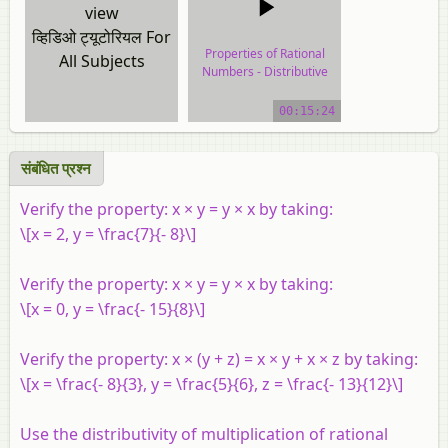
view
व्हिडिओ ट्यूटोरियल For
Properties of Rational
All Subjects
Numbers - Distributive
Property of Multiplication
Over Addition for Rational
00:15:24
Numbers
video tutorial
संबंधित प्रश्‍न
Verify the property:
x
×
y
=
y
×
x
by taking:
\[x = 2, y = \frac{7}{- 8}\]
Verify the property:
x
×
y
=
y
×
x
by taking:
\[x = 0, y = \frac{- 15}{8}\]
Verify the property:
x
× (
y
+
z
) =
x
×
y
+
x
×
z
by taking:
\[x = \frac{- 8}{3}, y = \frac{5}{6}, z = \frac{- 13}{12}\]
Use the distributivity of multiplication of rational