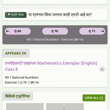
या प्रश्नात किंवा उत्तरात काही त्रुटी आहे का?
त्रुटी नोंदवा
Q 69.
Q 70.
Q 71.
पाठ 1: Rational Numbers - Exercise [पृष्ठ १७]
APPEARS IN
एनसीईआरटी एक्झांप्लर Mathematics Exemplar [English]
Class 8
पाठ 1 Rational Numbers
Exercise | Q 70. | पृष्ठ १७
व्हिडिओ ट्यूटोरियल
VIEW ALL [1]