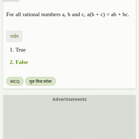
For all rational numbers a, b and c, a(b + c) = ab + bc.
पर्याय
True
False
MCQ
चूक किंवा बरोबर
Advertisements