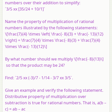
numbers over their addition to simplify:
`3/5 xx [35/24 + 10/1]`
Name the property of multiplication of rational
numbers illustrated by the following statements:
\[\frac{7}{4} \times \left( \frac{- 8}{3} + \frac{- 13}{12}
\right) = \frac{7}{4} \times \frac{- 8}{3} + \frac{7}{4}
\times \frac{- 13}{12}\]
By what number should we multiply \[\frac{- 8}{13}\]
so that the product may be 24?
Find:
`2/5 xx (-3)/7 - 1/14 - 3/7 xx 3/5`.
Give an example and verify the following statement.
Distributive property of multiplication over
subtraction is true for rational numbers. That is, a(b –
c) = ab – ac