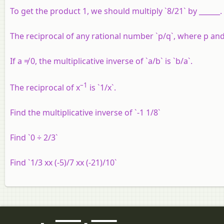
To get the product 1, we should multiply `8/21` by ______.
The reciprocal of any rational number `p/q`, where p and q
If a ≠ 0, the multiplicative inverse of `a/b` is `b/a`.
–1
The reciprocal of x
is `1/x`.
Find the multiplicative inverse of `-1 1/8`
Find `0 ÷ 2/3`
Find `1/3 xx (-5)/7 xx (-21)/10`