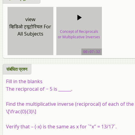
view
व्हिडिओ ट्यूटोरियल For
Concept of Reciprocals
All Subjects
or Multiplicative Inverses
video tutorial
00:07:32
संबंधित प्रश्‍न
Fill in the blanks
The reciprocal of − 5 is ______.
Find the multiplicative inverse (reciprocal) of each of th
\[\frac{0}{3}\]
Verify that – (-x) is the same as x for `"x" = 13/17`.