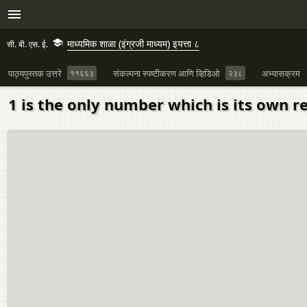
माध्यमिक शाळा (इंग्रजी माध्यम) इयत्ता ८
सी. बी. एस. ई.
पाठ्यपुस्तक उत्तरे
११६६३
संकल्पना स्पष्टीकरण आणि व्हिडिओ
२३८
अभ्यासक्रम
1 is the only number which is its own re