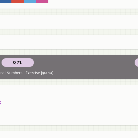
Q 71.
onal Numbers - Exercise [पृष्ठ १७]
8