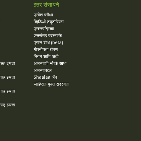
इतर संसाधने
प्रवेश परीक्षा
य
व्हिडिओ ट्यूटोरियल
प्रश्नपत्रिका
उत्तरांसह प्रश्नसंच
प्रश्न शोध (beta)
गोपनीयता धोरण
नियम आणि अटी
ांसह इयत्ता
आमच्याशी संपर्क साधा
आमच्याबद्दल
ांसह इयत्ता
Shaalaa ॲप
जाहिरात-मुक्त सदस्यता
ांसह इयत्ता
ांसह इयत्ता