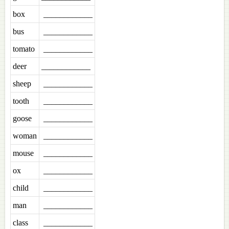
box
____________
bus
____________
tomato
____________
deer
____________
sheep
____________
tooth
____________
goose
____________
woman
____________
mouse
____________
ox
____________
child
____________
man
____________
class
____________