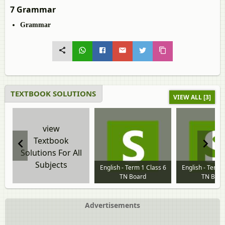
7 Grammar
Grammar
TEXTBOOK SOLUTIONS
VIEW ALL [3]
view
Textbook
Solutions For All
Subjects
English - Term 1 Class 6
English - Term 
TN Board
TN Boar
Advertisements