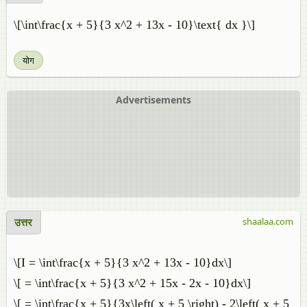
\[\int\frac{x + 5}{3 x^2 + 13x - 10}\text{ dx }\]
योग
Advertisements
उत्तर
shaalaa.com
\[I = \int\frac{x + 5}{3 x^2 + 13x - 10}dx\]
\[ = \int\frac{x + 5}{3 x^2 + 15x - 2x - 10}dx\]
\[ = \int\frac{x + 5}{3x\left( x + 5 \right) - 2\left( x + 5