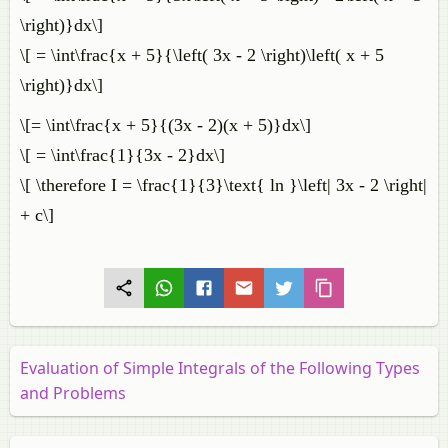
\right)}dx\]
\[ = \int\frac{x + 5}{\left( 3x - 2 \right)\left( x + 5
\right)}dx\]
\[= \int\frac{x + 5}{(3x - 2)(x + 5)}dx\]
\[ = \int\frac{1}{3x - 2}dx\]
\[ \therefore I = \frac{1}{3}\text{ ln }\left| 3x - 2 \right|
+ c\]
Evaluation of Simple Integrals of the Following Types
and Problems