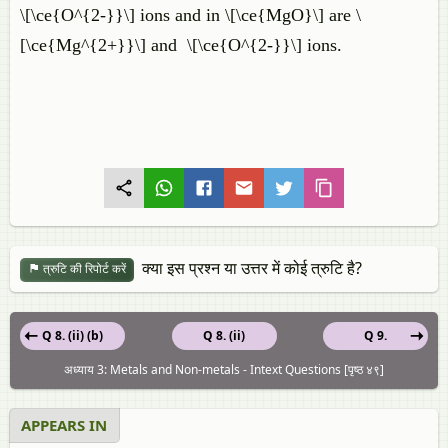
\[\ce{O^{2-}}\] ions and in \[\ce{MgO}\] are \
[\ce{Mg^{2+}}\] and \[\ce{O^{2-}}\] ions.
क्या इस प्रश्न या उत्तर में कोई त्रुटि है?
त्रुटि की रिपोर्ट करें
Q 8. (ii) (b)
Q 8. (ii)
Q 9.
अध्याय 3: Metals and Non-metals - Intext Questions [पृष्ठ ४९]
APPEARS IN