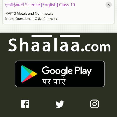
एनसीईआरटी Science [English] Class 10
अध्याय 3 Metals and Non-metals
Intext Questions | Q 8. (ii) | पृष्ठ ४९