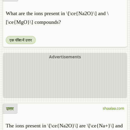
What are the ions present in \[\ce{Na2O}\] and \
[\ce{MgO}\] compounds?
एक पंक्ति में उत्तर
Advertisements
उत्तर
shaalaa.com
The ions present in \[\ce{Na2O}\] are \[\ce{Na+}\] and