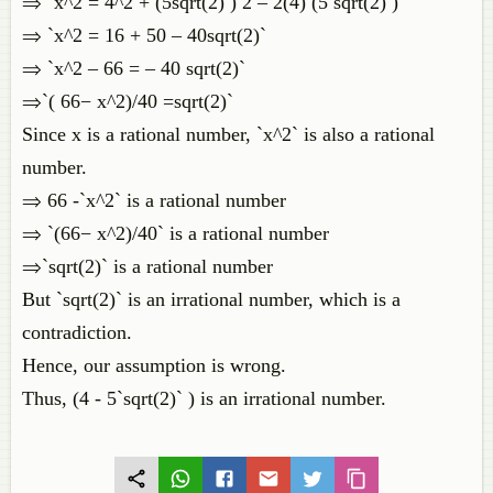
⇒ `x^2 = 4^2 + (5sqrt(2) ) 2 – 2(4) (5 sqrt(2) )`
⇒ `x^2 = 16 + 50 – 40sqrt(2)`
⇒ `x^2 – 66 = – 40 sqrt(2)`
⇒`( 66− x^2)/40 =sqrt(2)`
Since x is a rational number, `x^2` is also a rational
number.
⇒ 66 -`x^2` is a rational number
⇒ `(66− x^2)/40` is a rational number
⇒`sqrt(2)` is a rational number
But `sqrt(2)` is an irrational number, which is a
contradiction.
Hence, our assumption is wrong.
Thus, (4 - 5`sqrt(2)` ) is an irrational number.