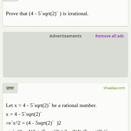
Prove that (4 - 5`sqrt(2)` ) is irrational.
Advertisements
Remove all ads
उत्तर
shaalaa.com
Let x = 4 - 5`sqrt(2)` be a rational number.
x = 4 - 5`sqrt(2)`
⇒`x^2 = (4 - 5sqrt(2)` )2