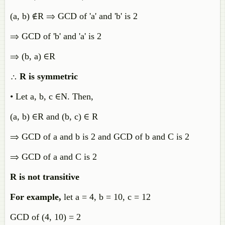
(a, b) ∉R ⇒ GCD of 'a' and 'b' is 2
⇒ GCD of 'b' and 'a' is 2
⇒ (b, a) ∈R
∴
R is symmetric
• Let a, b, c ∈N. Then,
(a, b) ∈R and (b, c) ∈ R
⇒ GCD of a and b is 2 and GCD of b and C is 2
⇒ GCD of a and C is 2
R is not transitive
For example,
let a = 4, b = 10, c = 12
GCD of (4, 10) = 2