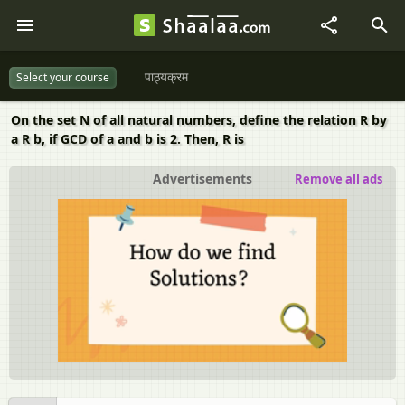
पाठ्यक्रम
Select your course
On the set N of all natural numbers, define the relation R by
a R b, if GCD of a and b is 2. Then, R is
Advertisements
Remove all ads