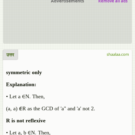
Advertisements
Remove all ads
उत्तर
shaalaa.com
symmetric only
Explanation:
• Let a ∈N. Then,
(a, a) ∉R as the GCD of 'a" and 'a' not 2.
R is not reflexive
• Let a, b ∈N. Then,