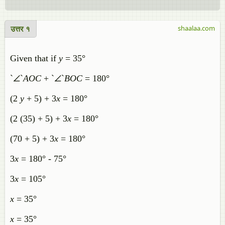
उत्तर १
shaalaa.com
Given that if
y
= 35°
`∠`
A
O
C
+ `∠`
B
O
C
= 180°
(2
y
+ 5) + 3
x
= 180°
(2 (35) + 5) + 3
x
= 180°
(70 + 5) + 3
x
= 180°
3
x
= 180° - 75°
3
x
= 105°
x
= 35°
x
= 35°