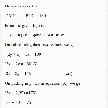
Or, we can say that
∠AOC + ∠BOC = 180°
From the given figure:
∠AOC= (2y + 5)and ∠BOC = 3x
On substituting these two values, we get
`(2y + 5) + 3x = 180`
`3x + 2y = 180 -5`
3x + 2y = 175 ...(i)
On putting in y =35 in equation (A), we get:
`3x + 2(35) =175`
`3x + 70 = 175`