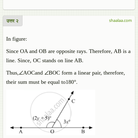
उत्तर २
shaalaa.com
In figure:
Since OA and OB are opposite rays. Therefore, AB is a
line. Since, OC stands on line AB.
Thus,∠AOCand ∠BOC form a linear pair, therefore,
their sum must be equal to180°.