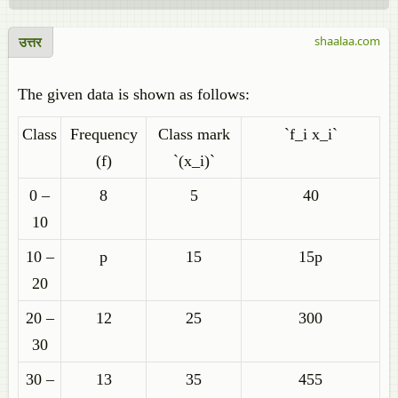
उत्तर
shaalaa.com
The given data is shown as follows:
Class
Frequency
Class mark
`f_i x_i`
(f)
`(x_i)`
0 –
8
5
40
10
10 –
p
15
15p
20
20 –
12
25
300
30
30 –
13
35
455