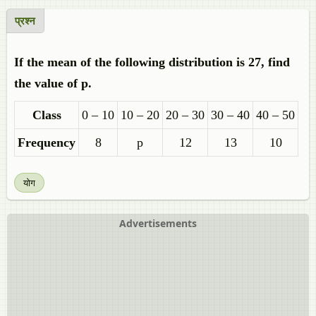
प्रश्न
If the mean of the following distribution is 27, find
the value of p.
Class
0 – 10
10 – 20
20 – 30
30 – 40
40 – 50
Frequency
8
p
12
13
10
योग
Advertisements