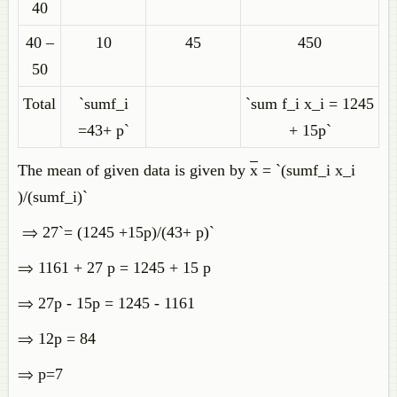
40
40 –
10
45
450
50
Total
`sumf_i
`sum f_i x_i = 1245
=43+ p`
+ 15p`
The mean of given data is given by
x
= `(sumf_i x_i
)/(sumf_i)`
⇒ 27`= (1245 +15p)/(43+ p)`
⇒ 1161 + 27 p = 1245 + 15 p
⇒ 27p - 15p = 1245 - 1161
⇒ 12p = 84
⇒ p=7